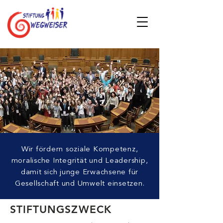
Wir fördern soziale Kompetenz,
moralische Integrität und Leadership,
damit sich junge Erwachsene für
Gesellschaft und Umwelt einsetzen.
STIFTUNGSZWECK